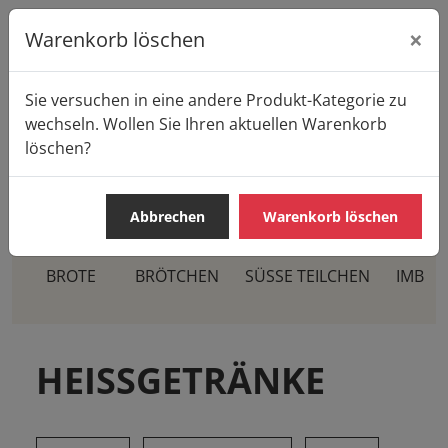
×
Warenkorb löschen
Sie versuchen in eine andere Produkt-Kategorie zu
Startseite
Produkte
Casa Pane
wechseln. Wollen Sie Ihren aktuellen Warenkorb
HEISSGETRÄNKE
löschen?
Abbrechen
Warenkorb löschen
BROTE
BRÖTCHEN
SÜSSE TEILCHEN
IMBIS
HEISSGETRÄNKE