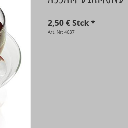
2,50 €
Stck
*
Art. Nr: 4637