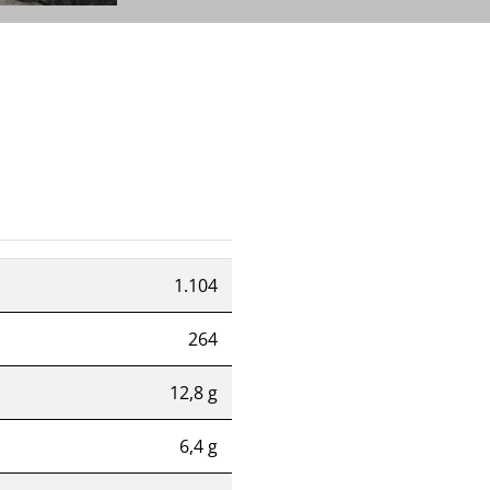
1.104
264
12,8 g
6,4 g