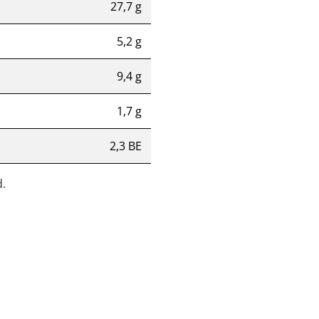
27,7 g
5,2 g
9,4 g
1,7 g
2,3 BE
.