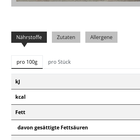
Nährstoffe
Zutaten
Allergene
pro 100g
pro Stück
kJ
kcal
Fett
davon gesättigte Fettsäuren