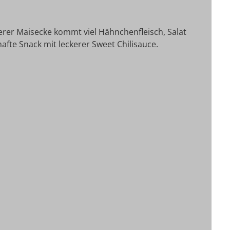
erer Maisecke kommt viel Hähnchenfleisch, Salat
hafte Snack mit leckerer Sweet Chilisauce.