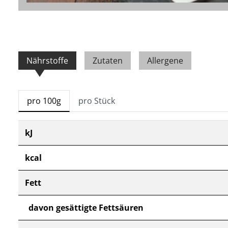
Nährstoffe
Zutaten
Allergene
pro 100g
pro Stück
kJ
kcal
Fett
davon gesättigte Fettsäuren