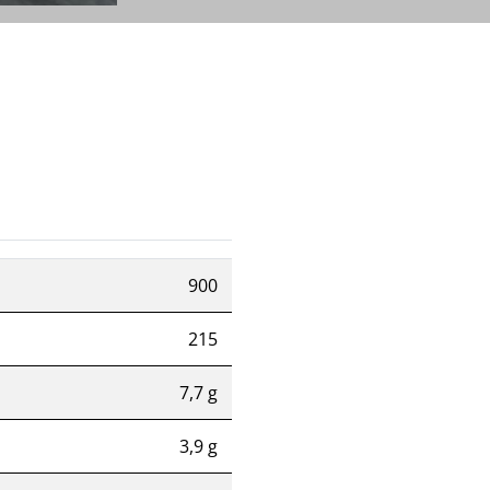
900
215
7,7 g
3,9 g