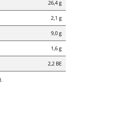
26,4 g
2,1 g
9,0 g
1,6 g
2,2 BE
.