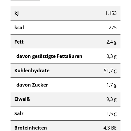
kJ
1.153
kcal
275
Fett
2,4 g
davon gesättigte Fettsäuren
0,3 g
Kohlenhydrate
51,7 g
davon Zucker
1,7 g
Eiweiß
9,3 g
Salz
1,5 g
Broteinheiten
4,3 BE