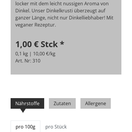
locker mit dem leicht nussigen Aroma von
Dinkel. Unser Dinkelkrusti überzeugt auf
ganzer Länge, nicht nur Dinkelliebhaber! Mit
veganer Rezeptur.
1,00 €
Stck
*
0,1 kg | 10,00 €/kg
Art. Nr: 310
Nährstoffe
Zutaten
Allergene
pro 100g
pro Stück