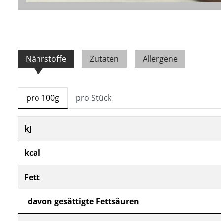
Nährstoffe
Zutaten
Allergene
pro 100g
pro Stück
kJ
kcal
Fett
davon gesättigte Fettsäuren