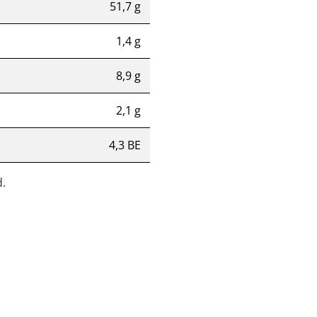
51,7 g
1,4 g
8,9 g
2,1 g
4,3 BE
.