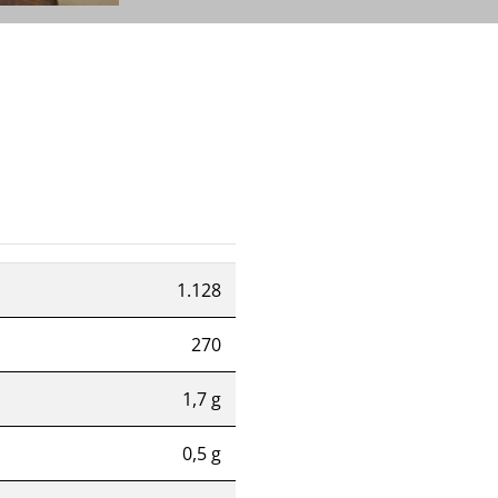
1.128
270
1,7 g
0,5 g