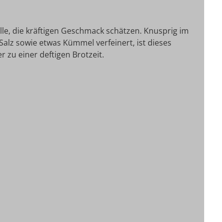
lle, die kräftigen Geschmack schätzen. Knusprig im
alz sowie etwas Kümmel verfeinert, ist dieses
r zu einer deftigen Brotzeit.