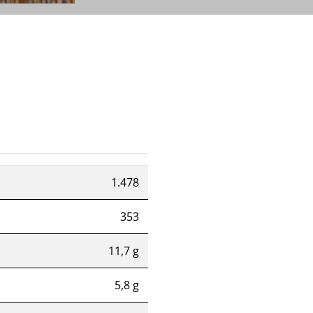
1.478
353
11,7 g
5,8 g