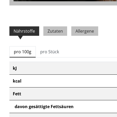
Nährstoffe
Zutaten
Allergene
pro 100g
pro Stück
kJ
kcal
Fett
davon gesättigte Fettsäuren