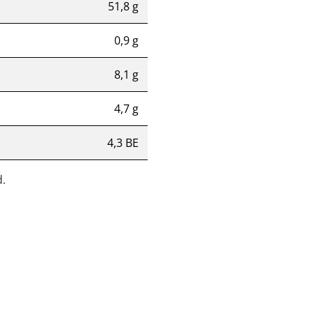
51,8 g
0,9 g
8,1 g
4,7 g
4,3 BE
.