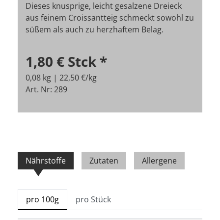
Dieses knusprige, leicht gesalzene Dreieck
aus feinem Croissantteig schmeckt sowohl zu
süßem als auch zu herzhaftem Belag.
1,80 €
Stck
*
0,08 kg | 22,50 €/kg
Art. Nr: 289
Nährstoffe
Zutaten
Allergene
pro 100g
pro Stück