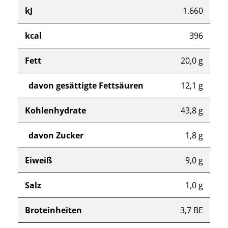
kJ
1.660
kcal
396
Fett
20,0 g
davon gesättigte Fettsäuren
12,1 g
Kohlenhydrate
43,8 g
davon Zucker
1,8 g
Eiweiß
9,0 g
Salz
1,0 g
Broteinheiten
3,7 BE