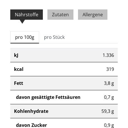
Nährstoffe
Zutaten
Allergene
pro 100g
pro Stück
kJ
1.336
kcal
319
Fett
3,8 g
davon gesättigte Fettsäuren
0,7 g
Kohlenhydrate
59,3 g
davon Zucker
0,9 g