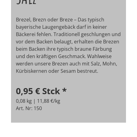
Brezel, Brezn oder Breze – Das typisch
bayerische Laugengebäck darf in keiner
Bäckerei fehlen. Traditionell geschlungen und
vor dem Backen belaugt, erhalten die Brezen
beim Backen ihre typisch braune Färbung
und den kräftigen Geschmack. Wahlweise
werden unsere Brezen auch mit Salz, Mohn,
Kürbiskernen oder Sesam bestreut.
0,95 €
Stck
*
0,08 kg | 11,88 €/kg
Art. Nr: 150