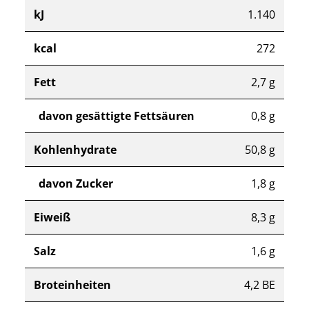
kJ
1.140
kcal
272
Fett
2,7 g
davon gesättigte Fettsäuren
0,8 g
Kohlenhydrate
50,8 g
davon Zucker
1,8 g
Eiweiß
8,3 g
Salz
1,6 g
Broteinheiten
4,2 BE