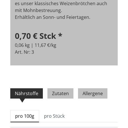
es unser klassisches Weizenbrötchen auch
mit Mohnbestreuung.
Erhältlich an Sonn- und Feiertagen.
0,70 €
Stck
*
0,06 kg | 11,67 €/kg
Art. Nr: 3
Nährstoffe
Zutaten
Allergene
pro 100g
pro Stück