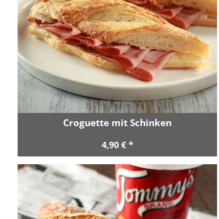
Croguette mit Schinken
4,90 € *