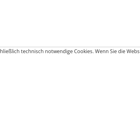
ließlich technisch notwendige Cookies. Wenn Sie die Websi
Produkte bestellen
Produkte
Zahlungsbedingungen &
Brote
Brötchen
Süßes