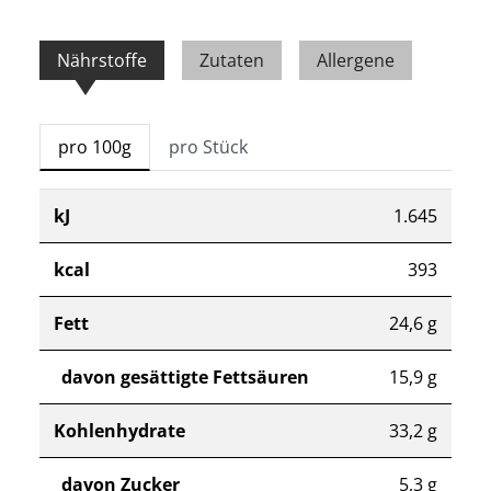
Nährstoffe
Zutaten
Allergene
pro 100g
pro Stück
kJ
1.645
kcal
393
Fett
24,6 g
davon gesättigte Fettsäuren
15,9 g
Kohlenhydrate
33,2 g
davon Zucker
5,3 g