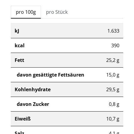
pro 100g
pro Stück
kJ
1.633
kcal
390
Fett
25,2 g
davon gesättigte Fettsäuren
15,0 g
Kohlenhydrate
29,5 g
davon Zucker
0,8 g
Eiweiß
10,7 g
Salz
4,1 g