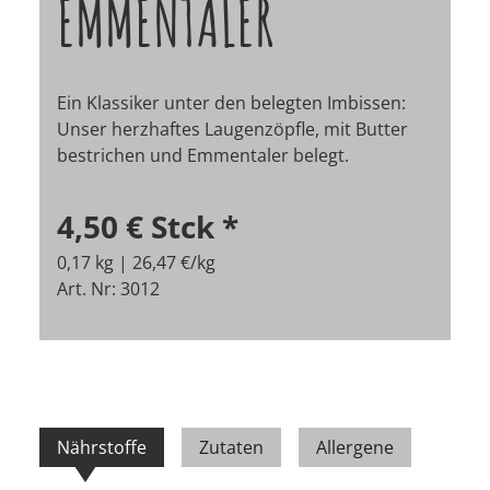
EMMENTALER
Ein Klassiker unter den belegten Imbissen:
Unser herzhaftes Laugenzöpfle, mit Butter
bestrichen und Emmentaler belegt.
4,50 €
Stck
*
0,17 kg | 26,47 €/kg
Art. Nr: 3012
Nährstoffe
Zutaten
Allergene