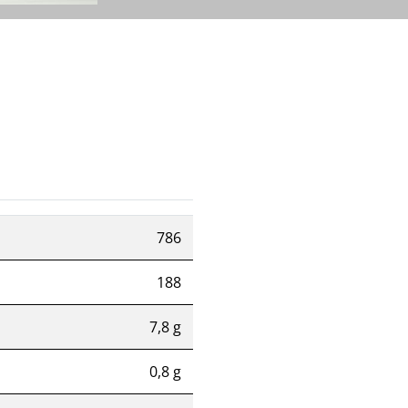
786
188
7,8 g
0,8 g