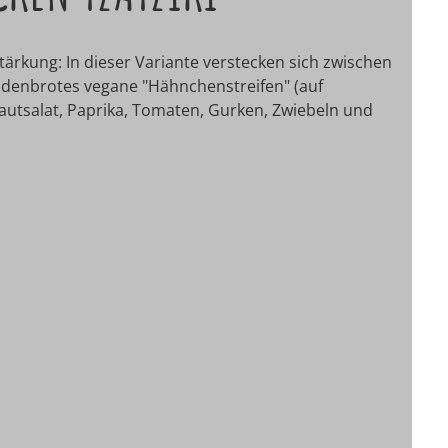
rkung: In dieser Variante verstecken sich zwischen
ladenbrotes vegane "Hähnchenstreifen" (auf
autsalat, Paprika, Tomaten, Gurken, Zwiebeln und