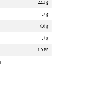
22,3 g
1,7 g
6,8 g
1,1 g
1,9 BE
.