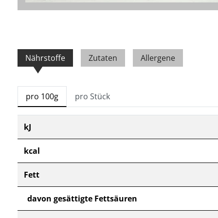
Nährstoffe
Zutaten
Allergene
pro 100g
pro Stück
kJ
kcal
Fett
davon gesättigte Fettsäuren