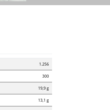
1.256
300
19,9 g
13,1 g