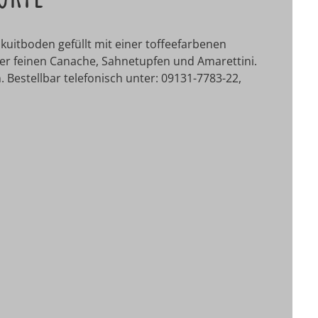
kuitboden gefüllt mit einer toffeefarbenen
er feinen Canache, Sahnetupfen und Amarettini.
. Bestellbar telefonisch unter: 09131-7783-22,