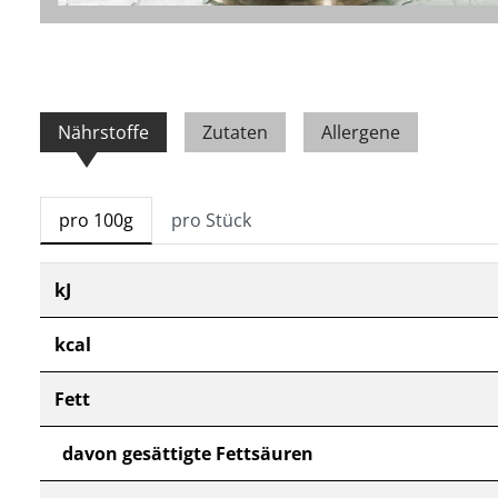
Nährstoffe
Zutaten
Allergene
pro 100g
pro Stück
kJ
kcal
Fett
davon gesättigte Fettsäuren