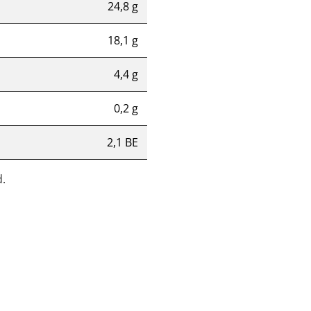
24,8 g
18,1 g
4,4 g
0,2 g
2,1 BE
.