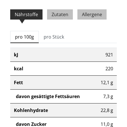
Nährstoffe
Zutaten
Allergene
pro 100g
pro Stück
kJ
921
kcal
220
Fett
12,1 g
davon gesättigte Fettsäuren
7,3 g
Kohlenhydrate
22,8 g
davon Zucker
11,0 g