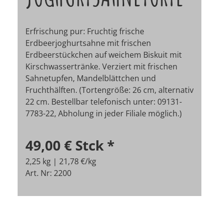
Erfrischung pur: Fruchtig frische
Erdbeerjoghurtsahne mit frischen
Erdbeerstückchen auf weichem Biskuit mit
Kirschwassertränke. Verziert mit frischen
Sahnetupfen, Mandelblättchen und
Fruchthälften. (Tortengröße: 26 cm, alternativ
22 cm.
Bestellbar telefonisch unter: 09131-
7783-22, Abholung in jeder Filiale möglich.)
49,00 €
Stck
*
2,25 kg | 21,78 €/kg
Art. Nr: 2200