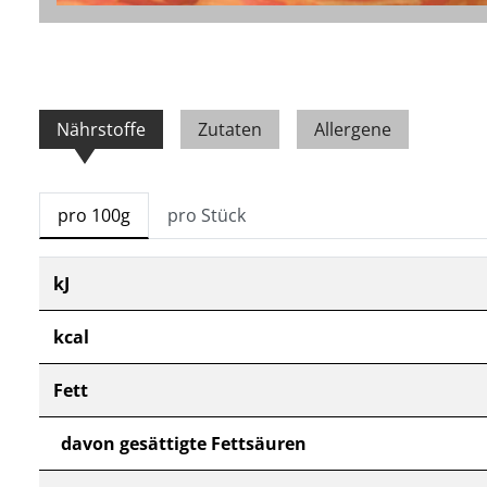
Nährstoffe
Zutaten
Allergene
pro 100g
pro Stück
kJ
kcal
Fett
davon gesättigte Fettsäuren