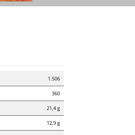
1.506
360
21,4 g
12,9 g