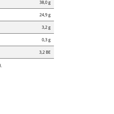
38,0 g
24,9 g
3,2 g
0,3 g
3,2 BE
.