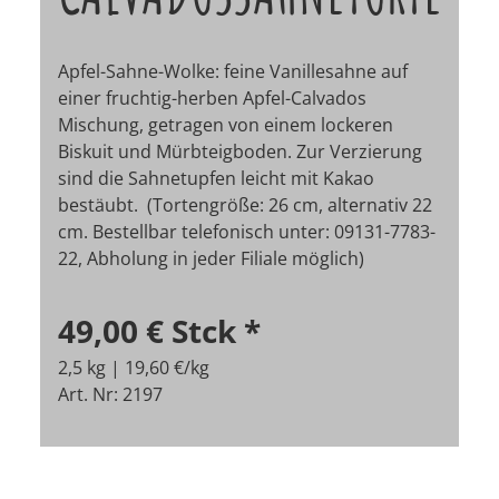
Apfel-Sahne-Wolke: feine Vanillesahne auf
einer fruchtig-herben Apfel-Calvados
Mischung, getragen von einem lockeren
Biskuit und Mürbteigboden. Zur Verzierung
sind die Sahnetupfen leicht mit Kakao
bestäubt. (Tortengröße: 26 cm, alternativ 22
cm. Bestellbar telefonisch unter: 09131-7783-
22, Abholung in jeder Filiale möglich)
49,00 €
Stck
*
2,5 kg | 19,60 €/kg
Art. Nr: 2197