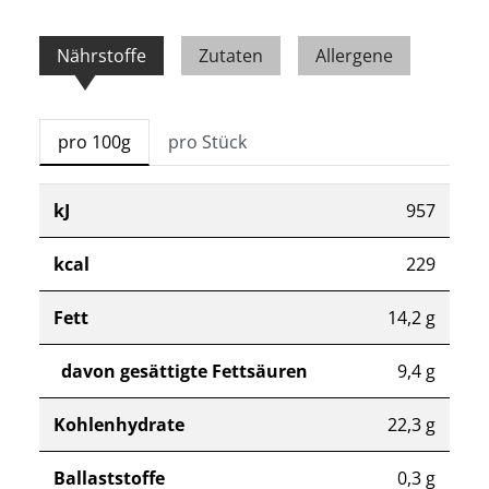
Nährstoffe
Zutaten
Allergene
pro 100g
pro Stück
kJ
957
kcal
229
Fett
14,2 g
davon gesättigte Fettsäuren
9,4 g
Kohlenhydrate
22,3 g
Ballaststoffe
0,3 g