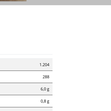
1.204
288
6,0 g
0,8 g