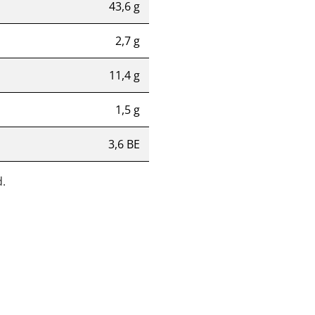
43,6 g
2,7 g
11,4 g
1,5 g
3,6 BE
.