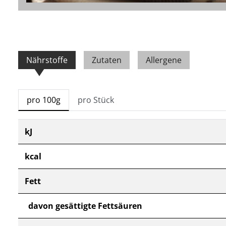
Nährstoffe
Zutaten
Allergene
pro 100g
pro Stück
kJ
kcal
Fett
davon gesättigte Fettsäuren