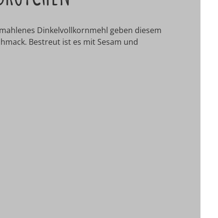
ngemahlenes Dinkelvollkornmehl geben diesem
chmack. Bestreut ist es mit Sesam und