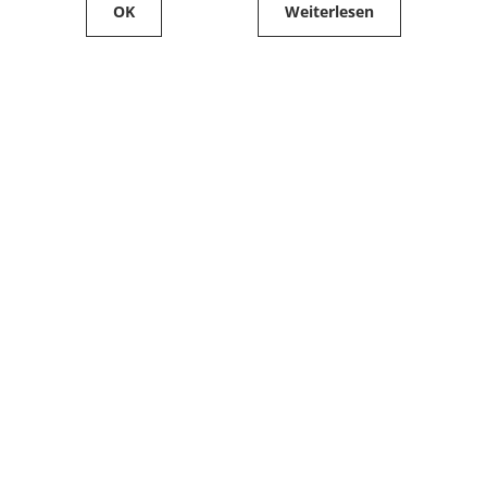
OK
Weiterlesen
Service
Filialfinder
Kontakt
FAQ
Produkte bestellen