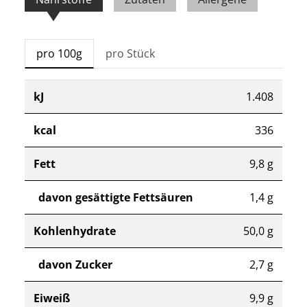
pro 100g
pro Stück
kJ
1.408
kcal
336
Fett
9,8 g
davon gesättigte Fettsäuren
1,4 g
Kohlenhydrate
50,0 g
davon Zucker
2,7 g
Eiweiß
9,9 g