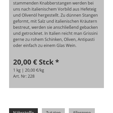
stammenden Knabberstangen werden bei
uns nach italienischem Vorbild aus Hefeteig
und Olivenöl hergestellt. Zu dünnen Stangen
geformt, mit Salz und italienischen Kräutern
bestreut, werden sie anschließend gebacken
und getrocknet. In Italien reicht man Grissini
gerne zu rohem Schinken, Oliven, Antipasti
oder einfach zu einem Glas Wein.
20,00 €
Stck
*
1 kg | 20,00 €/kg
Art. Nr: 228
Nährstoffe
Zutaten
Allergene