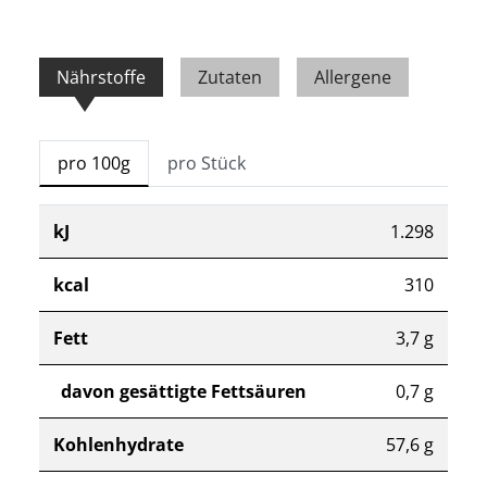
Nährstoffe
Zutaten
Allergene
pro 100g
pro Stück
kJ
1.298
kcal
310
Fett
3,7 g
davon gesättigte Fettsäuren
0,7 g
Kohlenhydrate
57,6 g