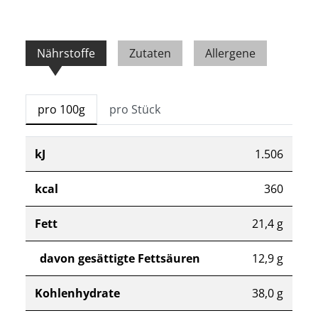
Nährstoffe
Zutaten
Allergene
pro 100g
pro Stück
kJ
1.506
kcal
360
Fett
21,4 g
davon gesättigte Fettsäuren
12,9 g
Kohlenhydrate
38,0 g