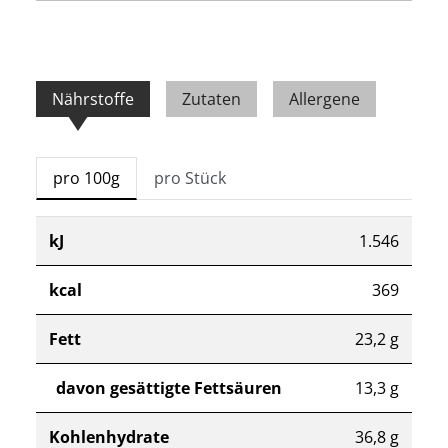
Nährstoffe
Zutaten
Allergene
pro 100g
pro Stück
kJ
1.546
kcal
369
Fett
23,2 g
davon gesättigte Fettsäuren
13,3 g
Kohlenhydrate
36,8 g