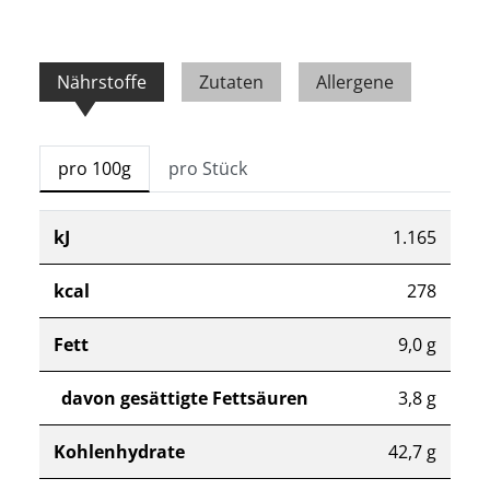
Nährstoffe
Zutaten
Allergene
pro 100g
pro Stück
kJ
1.165
kcal
278
Fett
9,0 g
davon gesättigte Fettsäuren
3,8 g
Kohlenhydrate
42,7 g