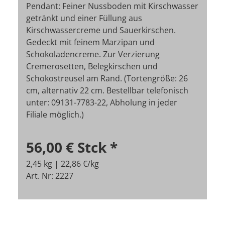
Pendant: Feiner Nussboden mit Kirschwasser
getränkt und einer Füllung aus
Kirschwassercreme und Sauerkirschen.
Gedeckt mit feinem Marzipan und
Schokoladencreme. Zur Verzierung
Cremerosetten, Belegkirschen und
Schokostreusel am Rand. (Tortengröße: 26
cm, alternativ 22 cm. Bestellbar telefonisch
unter: 09131-7783-22, Abholung in jeder
Filiale möglich.)
56,00 €
Stck
*
2,45 kg | 22,86 €/kg
Art. Nr: 2227