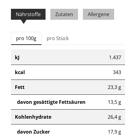
Nährstoffe
Zutaten
Allergene
pro 100g
pro Stück
kJ
1.437
kcal
343
Fett
23,3 g
davon gesättigte Fettsäuren
13,5 g
Kohlenhydrate
26,4 g
davon Zucker
17,9 g