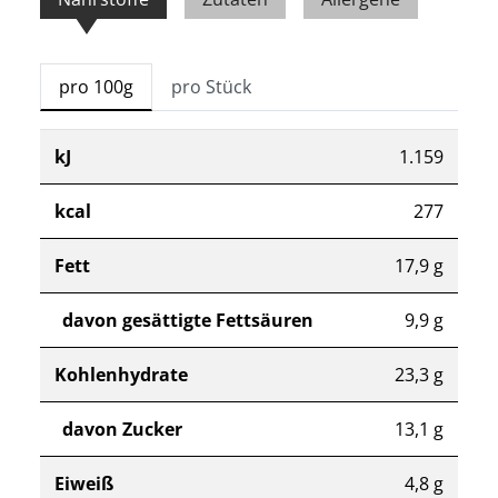
pro 100g
pro Stück
kJ
1.159
kcal
277
Fett
17,9 g
davon gesättigte Fettsäuren
9,9 g
Kohlenhydrate
23,3 g
davon Zucker
13,1 g
Eiweiß
4,8 g