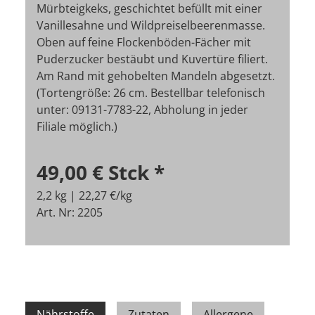
Mürbteigkeks, geschichtet befüllt mit einer
Vanillesahne und Wildpreiselbeerenmasse.
Oben auf feine Flockenböden-Fächer mit
Puderzucker bestäubt und Kuvertüre filiert.
Am Rand mit gehobelten Mandeln abgesetzt.
(Tortengröße: 26 cm. Bestellbar telefonisch
unter: 09131-7783-22, Abholung in jeder
Filiale möglich.)
49,00 €
Stck
*
2,2 kg | 22,27 €/kg
Art. Nr: 2205
Nährstoffe
Zutaten
Allergene