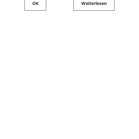
OK
Weiterlesen
Service
Filialfinder
Kontakt
FAQ
Produkte bestellen