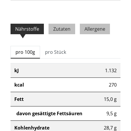
Nährstoffe
Zutaten
Allergene
pro 100g
pro Stück
kJ
1.132
kcal
270
Fett
15,0 g
davon gesättigte Fettsäuren
9,5 g
Kohlenhydrate
28,7 g