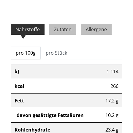
Nährstoffe
Zutaten
Allergene
pro 100g
pro Stück
kJ
1.114
kcal
266
Fett
17,2 g
davon gesättigte Fettsäuren
10,2 g
Kohlenhydrate
23,4 g