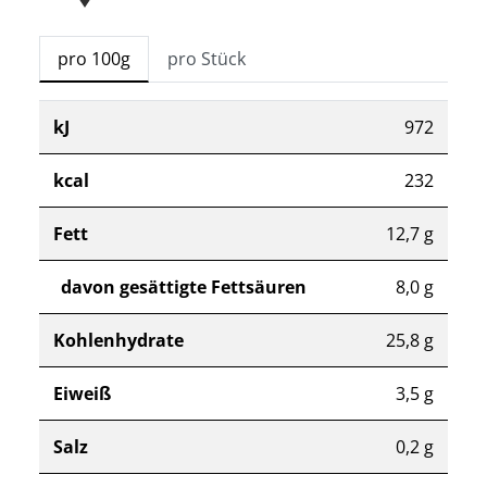
pro 100g
pro Stück
kJ
972
kcal
232
Fett
12,7 g
davon gesättigte Fettsäuren
8,0 g
Kohlenhydrate
25,8 g
Eiweiß
3,5 g
Salz
0,2 g