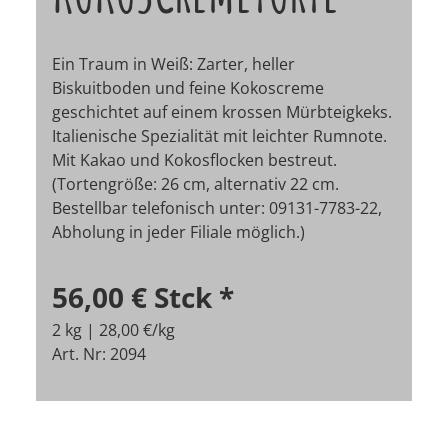
Ein Traum in Weiß: Zarter, heller
Biskuitboden und feine Kokoscreme
geschichtet auf einem krossen Mürbteigkeks.
Italienische Spezialität mit leichter Rumnote.
Mit Kakao und Kokosflocken bestreut.
(Tortengröße: 26 cm, alternativ 22 cm.
Bestellbar telefonisch unter: 09131-7783-22,
Abholung in jeder Filiale möglich.)
56,00 €
Stck
*
2 kg | 28,00 €/kg
Art. Nr: 2094