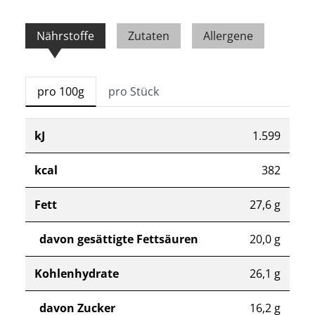
Nährstoffe
Zutaten
Allergene
pro 100g
pro Stück
kJ
1.599
kcal
382
Fett
27,6 g
davon gesättigte Fettsäuren
20,0 g
Kohlenhydrate
26,1 g
davon Zucker
16,2 g