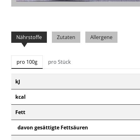
Nährstoffe
Zutaten
Allergene
pro 100g
pro Stück
kJ
kcal
Fett
davon gesättigte Fettsäuren