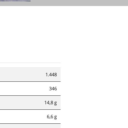
1.448
346
14,8 g
6,6 g