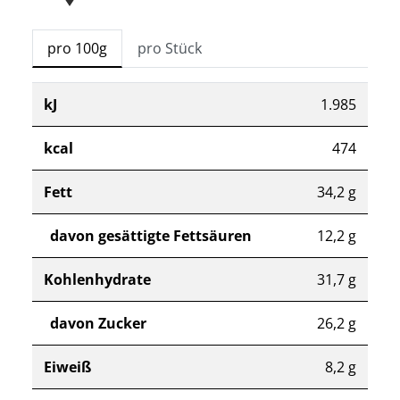
pro 100g
pro Stück
kJ
1.985
kcal
474
Fett
34,2 g
davon gesättigte Fettsäuren
12,2 g
Kohlenhydrate
31,7 g
davon Zucker
26,2 g
Eiweiß
8,2 g