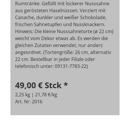
Rumtränke. Gefüllt mit lockerer Nusssahne
aus gerösteten Haselnüssen. Verziert mit
Canache, dunkler und weißer Schokolade,
frischen Sahnetupfen und Nussknackern.
Hinweis: Die kleine Nusssahnetorte (ø 22 cm)
weicht vom Dekor etwas ab. Es werden die
gleichen Zutaten verwendet, nur anders
angeordnet. (Tortengröße: 26 cm, alternativ
22 cm. Bestellbar in jeder Filiale oder
telefonisch unter: 09131-7783-22)
49,00 €
Stck
*
2,25 kg | 21,78 €/kg
Art. Nr: 2016