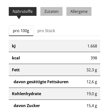
Nährstoffe
Zutaten
Allergene
pro 100g
pro Stück
kJ
1.668
kcal
398
Fett
32,3 g
davon gesättigte Fettsäuren
12,6 g
Kohlenhydrate
19,0 g
davon Zucker
15,4 g