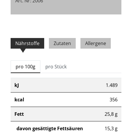
Art. Nr: 2006
Nährstoffe
Zutaten
Allergene
pro 100g
pro Stück
kJ
1.489
kcal
356
Fett
25,8 g
davon gesättigte Fettsäuren
15,3 g