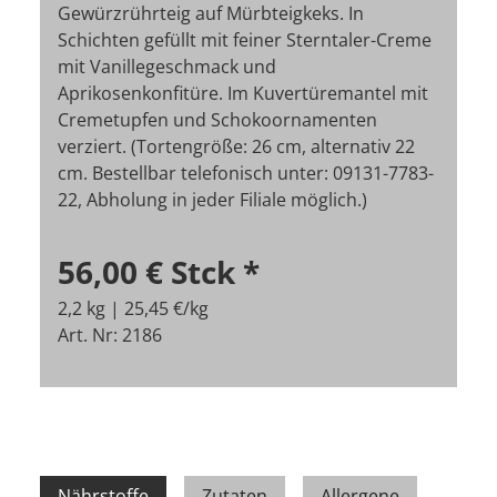
Gewürzrührteig auf Mürbteigkeks. In
Schichten gefüllt mit feiner Sterntaler-Creme
mit Vanillegeschmack und
Aprikosenkonfitüre. Im Kuvertüremantel mit
Cremetupfen und Schokoornamenten
verziert. (Tortengröße: 26 cm, alternativ 22
cm. Bestellbar telefonisch unter: 09131-7783-
22, Abholung in jeder Filiale möglich.)
56,00 €
Stck
*
2,2 kg | 25,45 €/kg
Art. Nr: 2186
Nährstoffe
Zutaten
Allergene