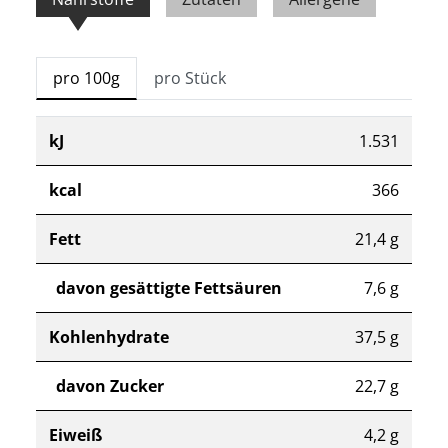
pro 100g
pro Stück
kJ
1.531
kcal
366
Fett
21,4 g
davon gesättigte Fettsäuren
7,6 g
Kohlenhydrate
37,5 g
davon Zucker
22,7 g
Eiweiß
4,2 g