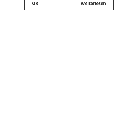
OK
Weiterlesen
Service
Filialfinder
Kontakt
FAQ
Produkte bestellen