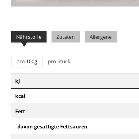
Nährstoffe
Zutaten
Allergene
pro 100g
pro Stück
kJ
kcal
Fett
davon gesättigte Fettsäuren