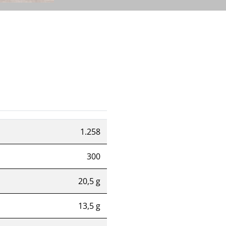
1.258
300
20,5 g
13,5 g