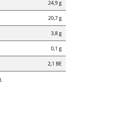
24,9 g
20,7 g
3,8 g
0,1 g
2,1 BE
.