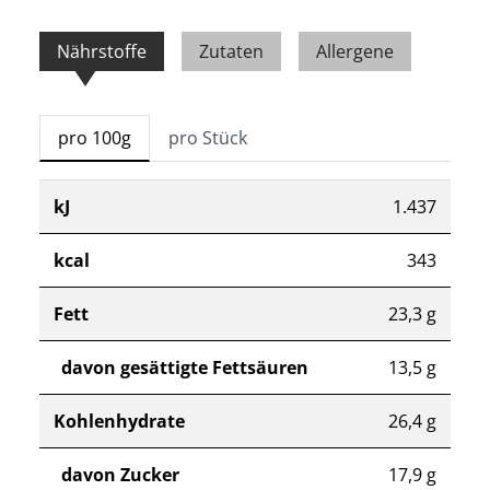
Nährstoffe
Zutaten
Allergene
pro 100g
pro Stück
kJ
1.437
kcal
343
Fett
23,3 g
davon gesättigte Fettsäuren
13,5 g
Kohlenhydrate
26,4 g
davon Zucker
17,9 g