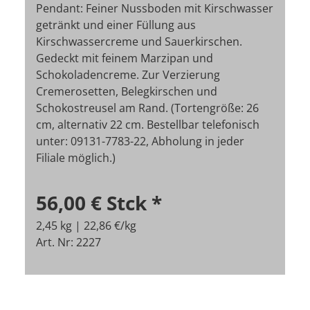
Pendant: Feiner Nussboden mit Kirschwasser
getränkt und einer Füllung aus
Kirschwassercreme und Sauerkirschen.
Gedeckt mit feinem Marzipan und
Schokoladencreme. Zur Verzierung
Cremerosetten, Belegkirschen und
Schokostreusel am Rand. (Tortengröße: 26
cm, alternativ 22 cm. Bestellbar telefonisch
unter: 09131-7783-22, Abholung in jeder
Filiale möglich.)
56,00 €
Stck
*
2,45 kg | 22,86 €/kg
Art. Nr: 2227