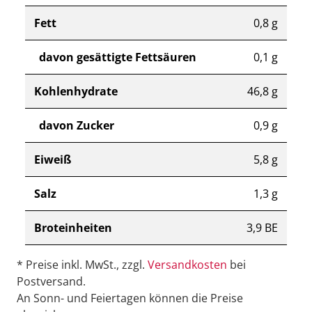
Fett
0,8 g
davon gesättigte Fettsäuren
0,1 g
Kohlenhydrate
46,8 g
davon Zucker
0,9 g
Eiweiß
5,8 g
Salz
1,3 g
Broteinheiten
3,9 BE
* Preise inkl. MwSt., zzgl.
Versandkosten
bei
Postversand.
An Sonn- und Feiertagen können die Preise