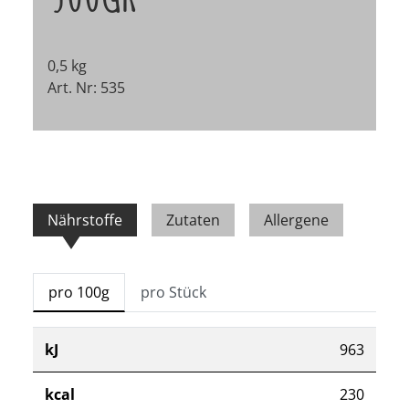
0,5 kg
Art. Nr: 535
Nährstoffe
Zutaten
Allergene
pro 100g
pro Stück
kJ
963
kcal
230