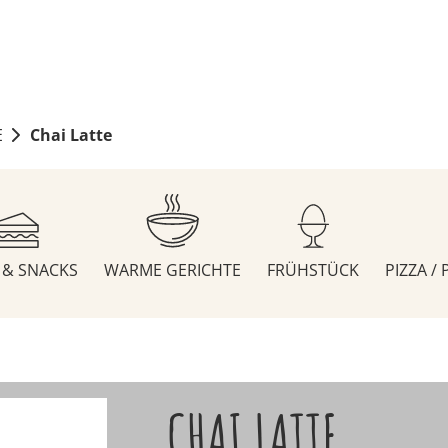
E
Chai Latte
S & SNACKS
WARME GERICHTE
FRÜHSTÜCK
PIZZA /
CHAI LATTE