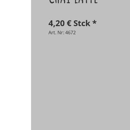
4,20 €
Stck
*
Art. Nr: 4672