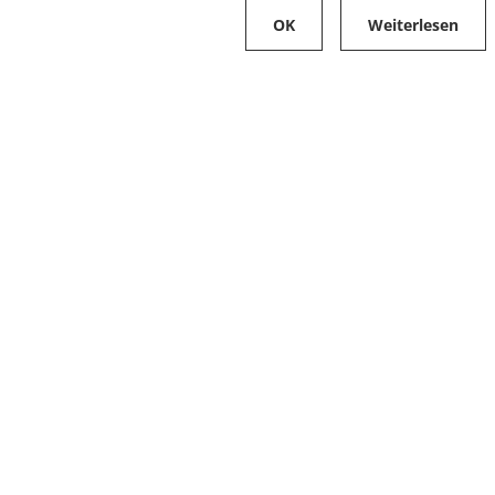
OK
Weiterlesen
Karriere
Folge uns auf
Stellenangebote
Ausbildung
Zahlungsarten