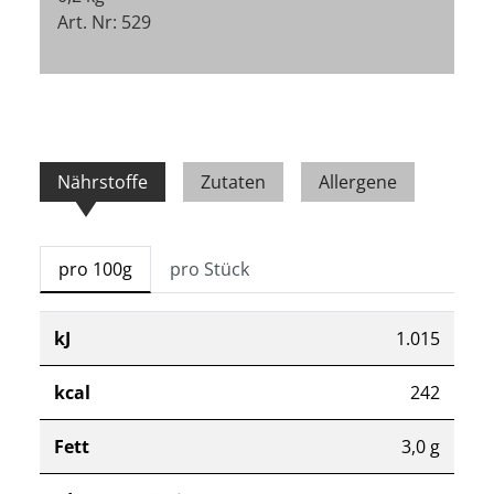
Art. Nr: 529
Nährstoffe
Zutaten
Allergene
pro 100g
pro Stück
kJ
1.015
kcal
242
Fett
3,0 g