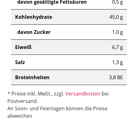
davon gesättigte Fettsäuren
0,5 g
Kohlenhydrate
45,0 g
davon Zucker
1,0 g
Eiweiß
6,7 g
Salz
1,3 g
Broteinheiten
3,8 BE
* Preise inkl. MwSt., zzgl.
Versandkosten
bei
Postversand.
An Sonn- und Feiertagen können die Preise
abweichen