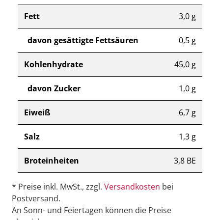
Fett
3,0 g
davon gesättigte Fettsäuren
0,5 g
Kohlenhydrate
45,0 g
davon Zucker
1,0 g
Eiweiß
6,7 g
Salz
1,3 g
Broteinheiten
3,8 BE
* Preise inkl. MwSt., zzgl.
Versandkosten
bei
Postversand.
An Sonn- und Feiertagen können die Preise