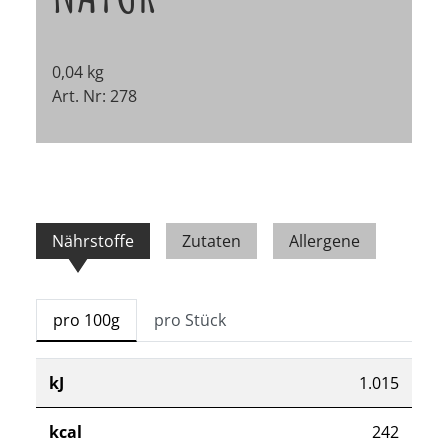
0,04 kg
Art. Nr: 278
Nährstoffe
Zutaten
Allergene
pro 100g
pro Stück
kJ
1.015
kcal
242