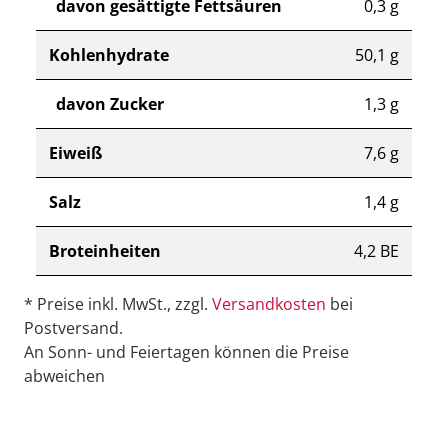
davon gesättigte Fettsäuren
0,3 g
Kohlenhydrate
50,1 g
davon Zucker
1,3 g
Eiweiß
7,6 g
Salz
1,4 g
Broteinheiten
4,2 BE
* Preise inkl. MwSt., zzgl.
Versandkosten
bei
Postversand.
An Sonn- und Feiertagen können die Preise
abweichen