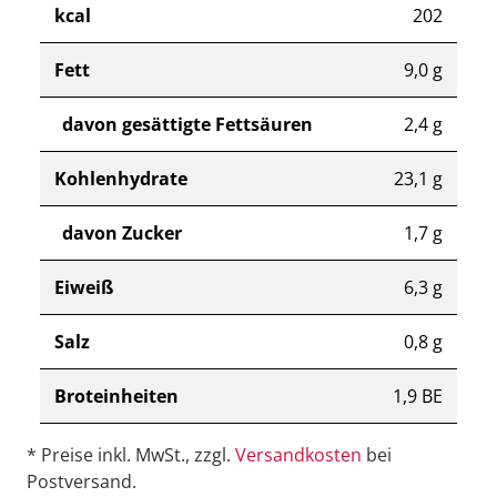
kcal
202
Fett
9,0 g
davon gesättigte Fettsäuren
2,4 g
Kohlenhydrate
23,1 g
davon Zucker
1,7 g
Eiweiß
6,3 g
Salz
0,8 g
Broteinheiten
1,9 BE
* Preise inkl. MwSt., zzgl.
Versandkosten
bei
Postversand.