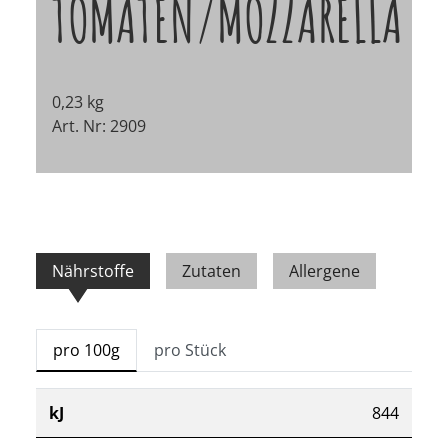
TOMATEN/MOZZARELLA
0,23 kg
Art. Nr: 2909
Nährstoffe
Zutaten
Allergene
pro 100g
pro Stück
kJ
844