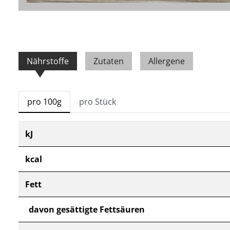
Nährstoffe
Zutaten
Allergene
pro 100g
pro Stück
kJ
kcal
Fett
davon gesättigte Fettsäuren