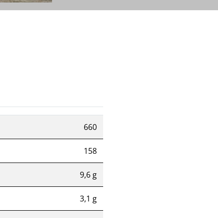
660
158
9,6 g
3,1 g