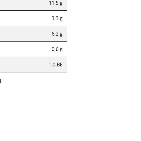
11,5 g
3,3 g
6,2 g
0,6 g
1,0 BE
.