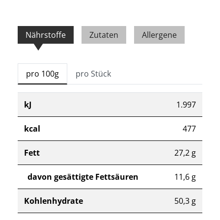
Nährstoffe
Zutaten
Allergene
pro 100g
pro Stück
kJ
1.997
kcal
477
Fett
27,2 g
davon gesättigte Fettsäuren
11,6 g
Kohlenhydrate
50,3 g