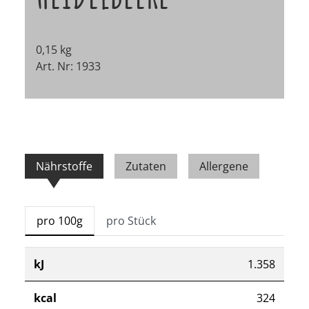
0,15 kg
Art. Nr: 1933
Nährstoffe
Zutaten
Allergene
pro 100g
pro Stück
kJ
1.358
kcal
324