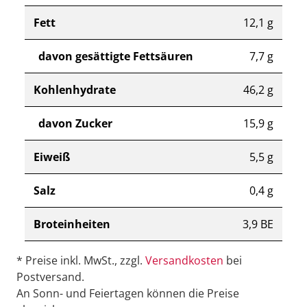
Fett
12,1 g
davon gesättigte Fettsäuren
7,7 g
Kohlenhydrate
46,2 g
davon Zucker
15,9 g
Eiweiß
5,5 g
Salz
0,4 g
Broteinheiten
3,9 BE
* Preise inkl. MwSt., zzgl.
Versandkosten
bei
Postversand.
An Sonn- und Feiertagen können die Preise