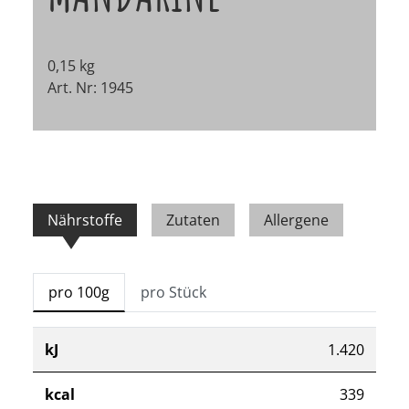
0,15 kg
Art. Nr: 1945
Nährstoffe
Zutaten
Allergene
pro 100g
pro Stück
kJ
1.420
kcal
339