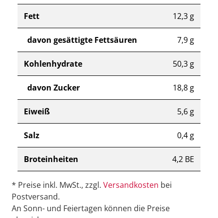
Fett
12,3 g
davon gesättigte Fettsäuren
7,9 g
Kohlenhydrate
50,3 g
davon Zucker
18,8 g
Eiweiß
5,6 g
Salz
0,4 g
Broteinheiten
4,2 BE
* Preise inkl. MwSt., zzgl.
Versandkosten
bei
Postversand.
An Sonn- und Feiertagen können die Preise