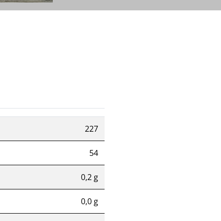
227
54
0,2 g
0,0 g