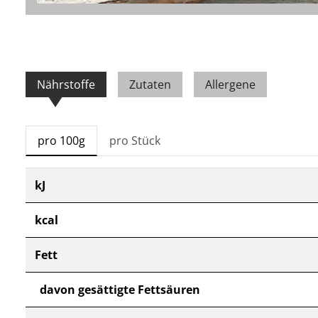
Nährstoffe
Zutaten
Allergene
pro 100g
pro Stück
kJ
kcal
Fett
davon gesättigte Fettsäuren