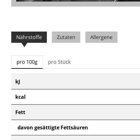
Nährstoffe
Zutaten
Allergene
pro 100g
pro Stück
kJ
kcal
Fett
davon gesättigte Fettsäuren