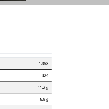
1.358
324
11,2 g
6,8 g