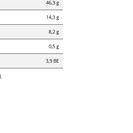
46,3 g
14,3 g
8,2 g
0,5 g
3,9 BE
.