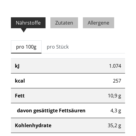
Nährstoffe
Zutaten
Allergene
pro 100g
pro Stück
kJ
1.074
kcal
257
Fett
10,9 g
davon gesättigte Fettsäuren
4,3 g
Kohlenhydrate
35,2 g